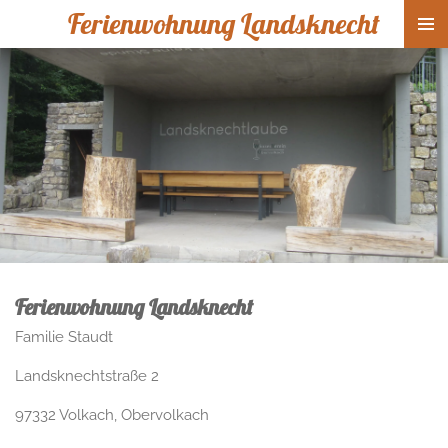
Ferienwohnung Landsknecht
Zum
Hauptinhalt
springen
Ferienwohnung Landsknecht
Familie Staudt
Landsknechtstraße 2
97332 Volkach, Obervolkach