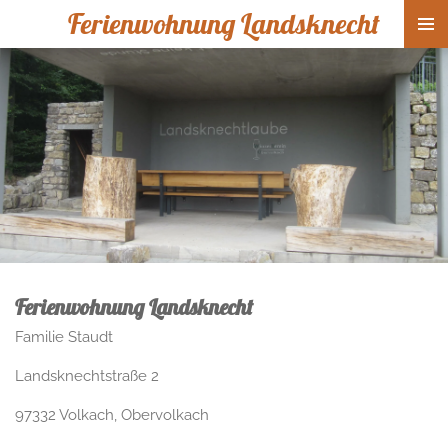
Ferienwohnung Landsknecht
Zum
Hauptinhalt
springen
Ferienwohnung Landsknecht
Familie Staudt
Landsknechtstraße 2
97332 Volkach, Obervolkach